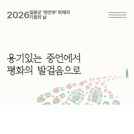
2026
일본군 ‘위안부’ 피해자
기림의 날
용
기
있
는
증
언
에
서
평
화
의
발
걸
음
으
로